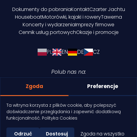
Dokumenty do pobrania
Kontakt
Czarter Jachtu
Houseboat
Motorówki, kajaki i rowery
Tawerna
Koncerty i wydarzenia
Imprezy firmowe
Cennik usług portowych
Okazje i promocje
PL
EN
DE
CZ
Polub nas na:
Zgoda
Preferencje
Ta witryna korzysta z plików cookie, aby polepszyć
doświadczenie przeglądania i zapewnić dodatkową
Polityka cookies
funkcjonalność.
Polityka Cookies
Copyright © 2026 Keja Port
Odrzuć
Dostosuj
Zgoda na wszystko
Realizacja: