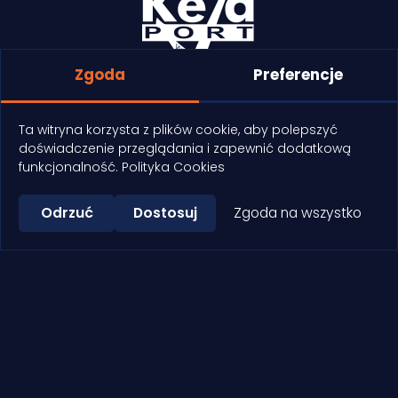
Zgoda
Preferencje
Dokumenty do pobrania
Kontakt
Czarter Jachtu
Ta witryna korzysta z plików cookie, aby polepszyć
Houseboat
Motorówki, kajaki i rowery
Tawerna
doświadczenie przeglądania i zapewnić dodatkową
funkcjonalność.
Polityka Cookies
Koncerty i wydarzenia
Imprezy firmowe
Cennik usług portowych
Okazje i promocje
Odrzuć
Dostosuj
Zgoda na wszystko
+48 603 846 199
PL
EN
DE
CZ
Polub nas na: