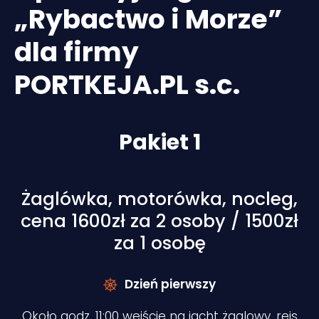
„Rybactwo i Morze”
dla firmy
PORTKEJA.PL s.c.
Pakiet 1
Żaglówka, motorówka, nocleg,
cena 1600zł za 2 osoby / 1500zł
za 1 osobę
Dzień pierwszy
Około godz. 11:00 wejście na jacht żaglowy, rejs